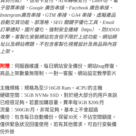
貨到付款）、信用卡支付、ATM轉帳支付、LinePay、電
子發票串接、Google 廣告串接、Facebook 廣告串接、
Instergram廣告串接、GTM 串接、GA4 串接、虛擬產品
自動交貨功能、部落格、SEO 關鍵字優化工具、Email
訂單通知、圖片優化、強制安全連線（https）、防DDOS
攻擊
。客製化安裝網站包含但不限於上述功能、網站網
址以及網站標題，不包含客製化視覺設計及商品與內容
上架。
附贈
：伺服器維護、每日網站安全備份、網站bug修復、
商品上架數量無限制、一對一客服、網站設定教學影片
主機規格：規格為至少16GB Ram，4CPU的主機
硬碟空間：5GB NVMe SSD，對於絕大部分的用戶來說
已經很足夠。若要加購容量，費率每5GB $200/月
流量：500GB/月，非常足夠，基本上不會超過
備份：包含每日自動備份，保留30天，不佔空間額度，
僅供緊急狀況回復使用，若有其他需求，可自行安裝備
份外掛