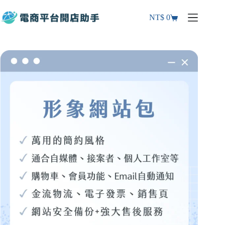
NT$
0